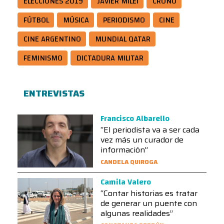
ELECCIONES 2019
JAVIER MILEI
CRONO
FÚTBOL
MÚSICA
PERIODISMO
CINE
CINE ARGENTINO
MUNDIAL QATAR
FEMINISMO
DICTADURA MILITAR
ENTREVISTAS
Francisco Albarello
“El periodista va a ser cada
vez más un curador de
información”
CANDELA QUIROGA
Camila Valero
“Contar historias es tratar
de generar un puente con
algunas realidades”