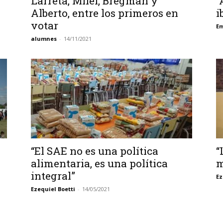
Larreta, Milei, Bregman y
“
Alberto, entre los primeros en
i
votar
Em
alumnes
-
14/11/2021
“El SAE no es una política
“
alimentaria, es una política
m
integral”
Ez
Ezequiel Boetti
-
14/05/2021