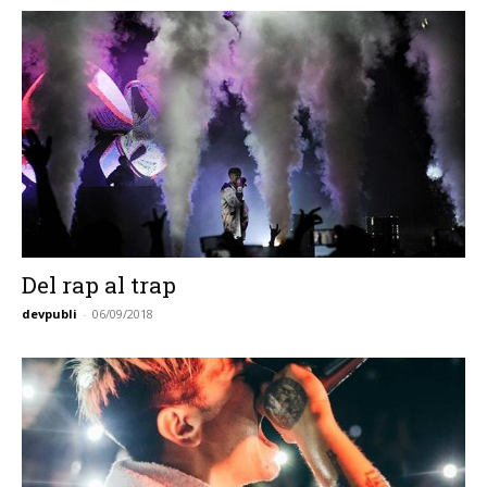
Del rap al trap
devpubli
-
06/09/2018