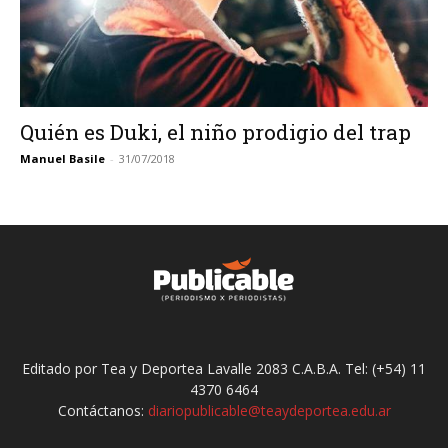
Quién es Duki, el niño prodigio del trap
Manuel Basile
-
31/07/2018
Editado por Tea y Deportea Lavalle 2083 C.A.B.A. Tel: (+54) 11
4370 6464
Contáctanos:
diariopublicable@teaydeportea.edu.ar