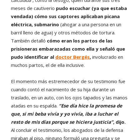
calculada”
, contó la testigo, quien durante sus tres
meses de cautiverio
pudo escuchar (ya que estaba
vendada) cómo sus captores aplicaban picana
eléctrica, submarino
(ahogar a una persona en un
barril lleno de agua) y otros métodos de tortura.
También detalló
cómo eran los partos de las
prisioneras embarazadas como ella y señaló que
pudo identificar al
doctor Bergés
,
involucrado en
muchos partos, el de ella inclusive.
El momento más estremecedor de su testimonio fue
cuando contó el nacimiento de su hija durante un
traslado, en un auto, con los ojos tapados y las manos
atadas en su espalda.
“Ese día hice la promesa de
que, si mi beba vivía y yo vivía, iba a luchar el
resto de mis días porque se hiciera justicia”
, dijo.
Al concluir el testimonio, los abogados de la defensa
miraban al piso, ninguno formuló una pregunta y se