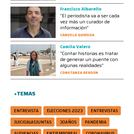
Francisco Albarello
“El periodista va a ser cada
vez más un curador de
información”
CANDELA QUIROGA
Camila Valero
“Contar historias es tratar
de generar un puente con
algunas realidades”
CONSTANZA BERDÚN
+TEMAS
ENTREVISTA
ELECCIONES 2023
ENTREVISTAS
JUICIOALASJUNTAS
30AÑOS
PANDEMIA
AUDIENCIAS
ENTIEMPOREAL
CORONAVIRUS