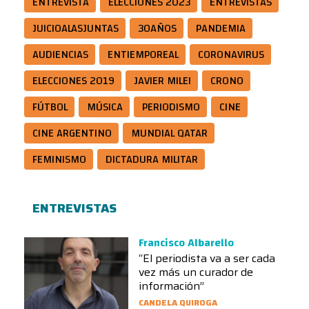
ENTREVISTA
ELECCIONES 2023
ENTREVISTAS
JUICIOALASJUNTAS
30AÑOS
PANDEMIA
AUDIENCIAS
ENTIEMPOREAL
CORONAVIRUS
ELECCIONES 2019
JAVIER MILEI
CRONO
FÚTBOL
MÚSICA
PERIODISMO
CINE
CINE ARGENTINO
MUNDIAL QATAR
FEMINISMO
DICTADURA MILITAR
ENTREVISTAS
Francisco Albarello
“El periodista va a ser cada
vez más un curador de
información”
CANDELA QUIROGA