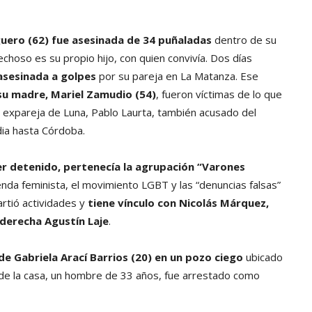
uero (62) fue asesinada de 34 puñaladas
dentro de su
echoso es su propio hijo, con quien convivía. Dos días
asesinada a golpes
por su pareja en La Matanza. Ese
 su madre, Mariel Zamudio (54)
, fueron víctimas de lo que
a expareja de Luna, Pablo Laurta, también acusado del
dia hasta Córdoba.
er detenido, pertenecía la agrupación “Varones
nda feminista, el movimiento LGBT y las “denuncias falsas”
artió actividades y
tiene vínculo con Nicolás Márquez,
raderecha Agustín Laje
.
 de Gabriela Arací Barrios (20) en un pozo ciego
ubicado
o de la casa, un hombre de 33 años, fue arrestado como