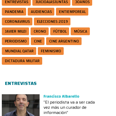
ENTREVISTAS
JUICIOALASJUNTAS
30AÑOS
PANDEMIA
AUDIENCIAS
ENTIEMPOREAL
CORONAVIRUS
ELECCIONES 2019
JAVIER MILEI
CRONO
FÚTBOL
MÚSICA
PERIODISMO
CINE
CINE ARGENTINO
MUNDIAL QATAR
FEMINISMO
DICTADURA MILITAR
ENTREVISTAS
Francisco Albarello
“El periodista va a ser cada
vez más un curador de
información”