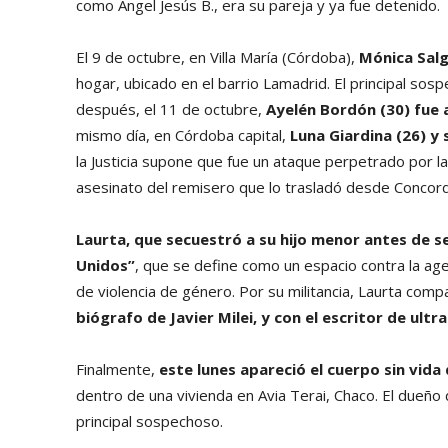
como Ángel Jesús B., era su pareja y ya fue detenido.
El 9 de octubre, en Villa María (Córdoba),
Mónica Salg
hogar, ubicado en el barrio Lamadrid. El principal sosp
después, el 11 de octubre,
Ayelén Bordón (30) fue 
mismo día, en Córdoba capital,
Luna Giardina (26) y
la Justicia supone que fue un ataque perpetrado por l
asesinato del remisero que lo trasladó desde Concor
Laurta, que secuestró a su hijo menor antes de s
Unidos”
, que se define como un espacio contra la age
de violencia de género. Por su militancia, Laurta comp
biógrafo de Javier Milei, y con el escritor de ult
Finalmente,
este lunes apareció el cuerpo sin vida
dentro de una vivienda en Avia Terai, Chaco. El dueñ
principal sospechoso.