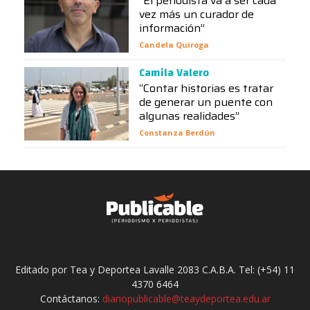
“El periodista va a ser cada
vez más un curador de
información”
Candela Quiroga
Camila Valero
“Contar historias es tratar
de generar un puente con
algunas realidades”
Constanza Berdún
Editado por Tea y Deportea Lavalle 2083 C.A.B.A. Tel: (+54) 11
4370 6464
Contáctanos:
diariopublicable@teaydeportea.edu.ar