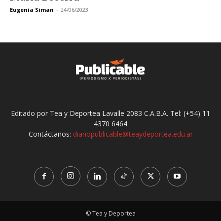
Eugenia Siman
-
24/06/2023
Editado por Tea y Deportea Lavalle 2083 C.A.B.A. Tel: (+54) 11
4370 6464
Contáctanos:
diariopublicable@teaydeportea.edu.ar
© Tea y Deportea