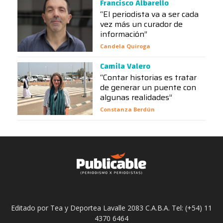
Francisco Albarello
“El periodista va a ser cada
vez más un curador de
información”
Candela Quiroga
Camila Valero
“Contar historias es tratar
de generar un puente con
algunas realidades”
Constanza Berdún
Editado por Tea y Deportea Lavalle 2083 C.A.B.A. Tel: (+54) 11
4370 6464