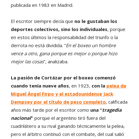
publicada en 1983 en Madrid.
El escritor siempre decía que
no le gustaban los
deportes colectivos, sino los individuales
, porque
en estos últimos la responsabilidad del triunfo o la
derrota no está dividida. “
En el boxeo un hombre
vence a otro, gana porque es mejor o porque hizo
mejor las cosas
”, analizaba.
La pasión de Cortázar por el boxeo comenzó
cuando tenía nueve años
, en 1923,
con la
pelea de
Miguel Ángel Firpo y el estadounidense Jack
Dempsey por el título de peso completo
, calificada
años más tarde por el escritor como
una “
tragedia
nacional
”
porque el argentino tiró fuera del
cuadrilátero a su rival ganando técnicamente la pelea,
pero el árbitro continuó con el combate, del cual salió