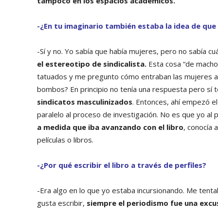
tampoco en los espacios académicos.
-¿En tu imaginario también estaba la idea de que
-Sí y no. Yo sabía que había mujeres, pero no sabía cu
el estereotipo de sindicalista.
Esta cosa “de macho”
tatuados y me pregunto cómo entraban las mujeres ahí
bombos? En principio no tenía una respuesta pero sí t
sindicatos masculinizados
. Entonces, ahí empezó e
paralelo al proceso de investigación. No es que yo al 
a medida que iba avanzando con el libro
, conocía 
películas o libros.
-¿Por qué escribir el libro a través de perfiles?
-Era algo en lo que yo estaba incursionando. Me tentab
gusta escribir,
siempre el periodismo fue una excus