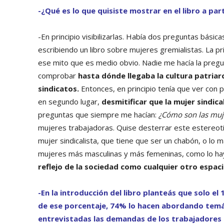
-¿Qué es lo que quisiste mostrar en el libro a par
-En principio visibilizarlas. Había dos preguntas bás
escribiendo un libro sobre mujeres gremialistas. La pr
ese mito que es medio obvio. Nadie me hacía la preg
comprobar
hasta dónde llegaba la cultura patriar
sindicatos.
Entonces, en principio tenía que ver con p
en segundo lugar,
desmitificar que la mujer sindic
preguntas que siempre me hacían:
¿Cómo son las muje
mujeres trabajadoras. Quise desterrar este estereot
mujer sindicalista, que tiene que ser un chabón, o lo 
mujeres más masculinas y más femeninas, como lo hay
reflejo de la sociedad como cualquier otro espac
-En la introducción del libro planteás que solo el
de ese porcentaje, 74% lo hacen abordando temá
entrevistadas las demandas de los trabajadores 