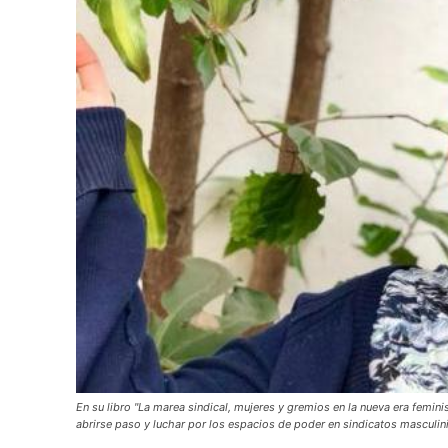
En su libro "La marea sindical, mujeres y gremios en la nueva era femini
abrirse paso y luchar por los espacios de poder en sindicatos masculin