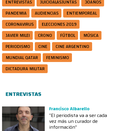
ENTREVISTAS
JUICIOALASJUNTAS
30AÑOS
PANDEMIA
AUDIENCIAS
ENTIEMPOREAL
CORONAVIRUS
ELECCIONES 2019
JAVIER MILEI
CRONO
FÚTBOL
MÚSICA
PERIODISMO
CINE
CINE ARGENTINO
MUNDIAL QATAR
FEMINISMO
DICTADURA MILITAR
ENTREVISTAS
Francisco Albarello
“El periodista va a ser cada
vez más un curador de
información”