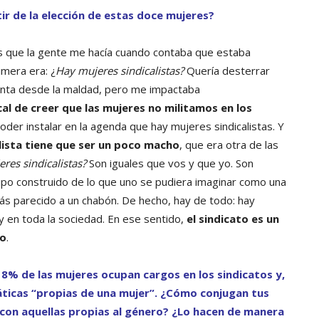
tir de la elección de estas doce mujeres?
icas que la gente me hacía cuando contaba que estaba
imera era: ¿
Hay mujeres sindicalistas?
Quería desterrar
unta desde la maldad, pero me impactaba
cal de creer que las mujeres no militamos en los
oder instalar en la agenda que hay mujeres sindicalistas. Y
alista tiene que ser un poco macho
, que era otra de las
res sindicalistas?
Son iguales que vos y que yo. Son
ipo construido de lo que uno se pudiera imaginar como una
más parecido a un chabón. De hecho, hay de todo: hay
 en toda la sociedad. En ese sentido,
el sindicato es un
io
.
 18% de las mujeres ocupan cargos en los sindicatos y,
ticas “propias de una mujer”. ¿Cómo conjugan tus
con aquellas propias al género? ¿Lo hacen de manera