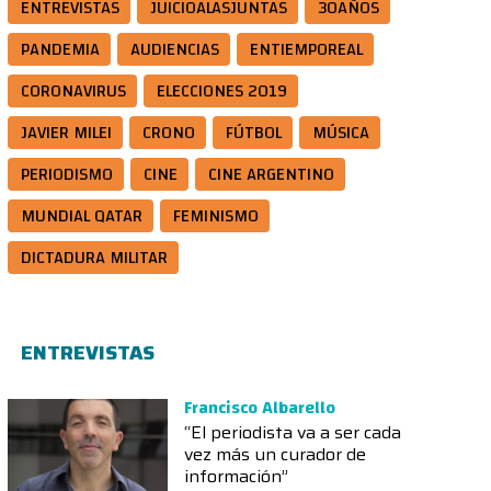
ENTREVISTAS
JUICIOALASJUNTAS
30AÑOS
PANDEMIA
AUDIENCIAS
ENTIEMPOREAL
CORONAVIRUS
ELECCIONES 2019
JAVIER MILEI
CRONO
FÚTBOL
MÚSICA
PERIODISMO
CINE
CINE ARGENTINO
MUNDIAL QATAR
FEMINISMO
DICTADURA MILITAR
ENTREVISTAS
Francisco Albarello
“El periodista va a ser cada
vez más un curador de
información”