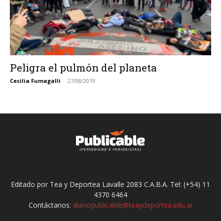
Peligra el pulmón del planeta
Cecilia Fumagalli
-
27/08/2019
Editado por Tea y Deportea Lavalle 2083 C.A.B.A. Tel: (+54) 11
4370 6464
Contáctanos:
diariopublicable@teaydeportea.edu.ar