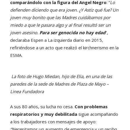
comparándolo con la figura del Angel Negro
: “
Lo
defienden diciendo que era joven. ¿Y Astiz qué fue? Un
joven muy bonito que las Madres cuidábamos por
miedo a que le pasara algo y al final resultó ser un
joven asesino.
Para ser genocida no hay edad
”,
declaraba Espen a La izquierda diario en 2015,
refiriéndose a un acto que realizó el kirchnerismo en la
ESMA.
La foto de Hugo Miedan, hijo de Elia, en una de las
paredes de la sede de Madres de Plaza de Mayo –
Linea Fundadora
A sus 80 años, su lucha no cesa.
Con probl
emas
respiratorios y muy debilitada
sigue acompañando
a los trabajadores con mensajes de apoyo:
“Necesitamos un aumento de emergencia y un recibo