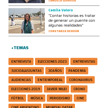
CANDELA QUIROGA
Camila Valero
“Contar historias es tratar
de generar un puente con
algunas realidades”
CONSTANZA BERDÚN
+TEMAS
ENTREVISTA
ELECCIONES 2023
ENTREVISTAS
JUICIOALASJUNTAS
30AÑOS
PANDEMIA
AUDIENCIAS
ENTIEMPOREAL
CORONAVIRUS
ELECCIONES 2019
JAVIER MILEI
CRONO
FÚTBOL
MÚSICA
PERIODISMO
CINE
CINE ARGENTINO
MUNDIAL QATAR